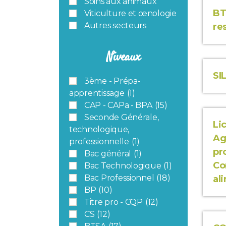
Soins aux animaux
BT
Viticulture et œnologie
Autres secteurs
re
Niveaux
SI
3ème - Prépa-
apprentissage
(1)
CAP - CAPa - BPA
(15)
Seconde Générale,
Li
technologique,
Ag
professionnelle
(1)
pr
Bac général
(1)
Co
Bac Technologique
(1)
Bac Professionnel
(18)
al
BP
(10)
Titre pro - CQP
(12)
CS
(12)