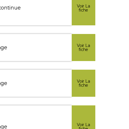
Voir La
continue
fiche
Voir La
age
fiche
Voir La
age
fiche
Voir La
age
fiche