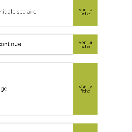
Voir La
itiale scolaire
fiche
Voir La
continue
fiche
Voir La
age
fiche