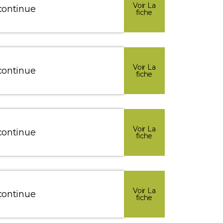
Voir La
continue
fiche
Voir La
continue
fiche
Voir La
continue
fiche
Voir La
continue
fiche