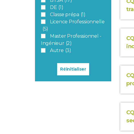
BTSA
(17)
CQ
DE
(1)
tr
Classe prépa
(1)
Licence Professionnelle
(5)
Master Professionnel -
CQ
Ingénieur
(2)
in
Autre
(3)
Réinitialiser
CQ
pr
CQ
se