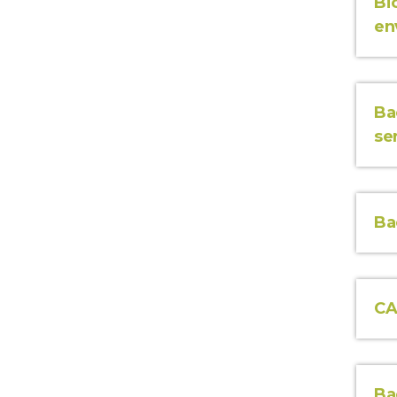
Bi
en
Ba
se
Ba
CA
Ba