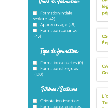
BP
Voies de Formation
lé
pé
Formation initiale
scolaire
(42)
Apprentissage
(49)
Formation continue
CS
(45)
Éq
Type de formation
Formations courtes
(0)
CA
Formations longues
Gr
(100)
Filières / Secteurs
Li
Orientation-insertion
Te
Formations générales,