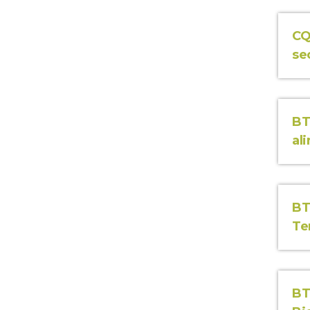
CQ
se
BT
al
BT
Te
BT