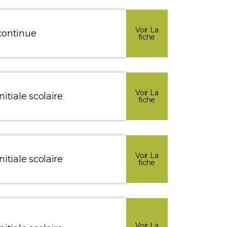
Voir La
continue
fiche
Voir La
itiale scolaire
fiche
Voir La
itiale scolaire
fiche
Voir La