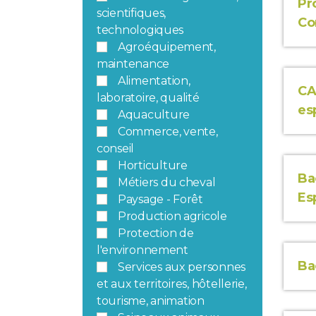
Pr
scientifiques,
Co
technologiques
Agroéquipement,
maintenance
Alimentation,
CA
laboratoire, qualité
es
Aquaculture
Commerce, vente,
conseil
Horticulture
Ba
Métiers du cheval
Es
Paysage - Forêt
Production agricole
Protection de
l'environnement
Ba
Services aux personnes
et aux territoires, hôtellerie,
tourisme, animation