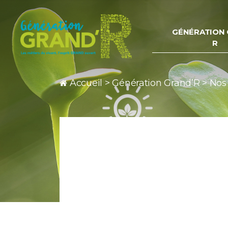
GÉNÉRATION 
R
Génération
Grand
Accueil
>
Génération Grand’R
>
Nos
R