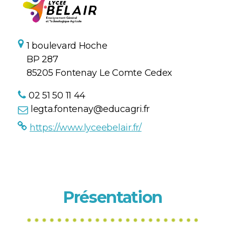
1 boulevard Hoche
BP 287
85205 Fontenay Le Comte Cedex
02 51 50 11 44
legta.fontenay@educagri.fr
https://www.lyceebelair.fr/
Présentation