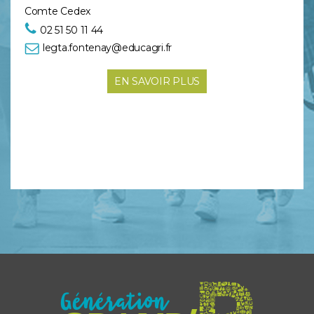
Comte Cedex
02 51 50 11 44
legta.fontenay@educagri.fr
EN SAVOIR PLUS