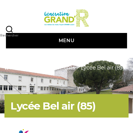
Génération
Grand
Rechercher
MENU
R
Accueil
>
etablissements
>
Lycée Bel air (85)
Lycée Bel air (85)