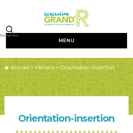
Génération
Grand
Rechercher
MENU
R
Accueil
>
Métiers
>
Orientation-insertion
Orientation-insertion