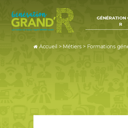
GÉNÉRATION 
R
Génération
Grand
Accueil
>
Métiers
>
Formations génér
R