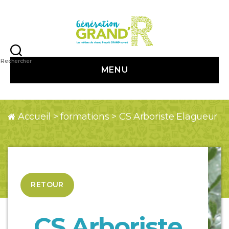
Génération
Grand
Rechercher
MENU
R
Accueil
>
formations
>
CS Arboriste Elagueur
RETOUR
CS Arboriste