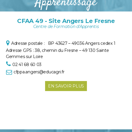
Apprentissage
CFAA 49 - Site Angers Le Fresne
Centre de Formation d'Apprentis
Adresse postale :
BP 43627 – 49036 Angers cedex 1
Adresse GPS :
38, chemin du Fresne – 49 130 Sainte
Gem
mes sur Loire
02 41 68 60 03
cfppa.angers@educagri.fr
EN SAVOIR PLUS