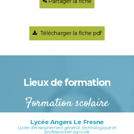
Partager la fiche
Télécharger la fiche pdf
Lieux de formation
Formation scolaire
Lycée Angers Le Fresne
Lycée d'enseignement général, technologique et
professionnel agricole