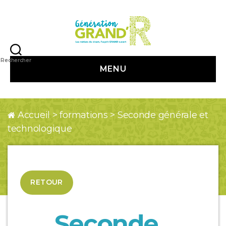
Génération
Grand
Rechercher
MENU
R
Accueil
>
formations
>
Seconde générale et
technologique
RETOUR
Seconde