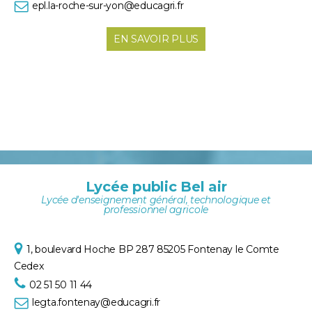
epl.la-roche-sur-yon@educagri.fr
EN SAVOIR PLUS
Lycée public Bel air
Lycée d'enseignement général, technologique et
professionnel agricole
1, boulevard Hoche
BP 287
85205 Fontenay le Comte
Cedex
02 51 50 11 44
legta.fontenay@educagri.fr