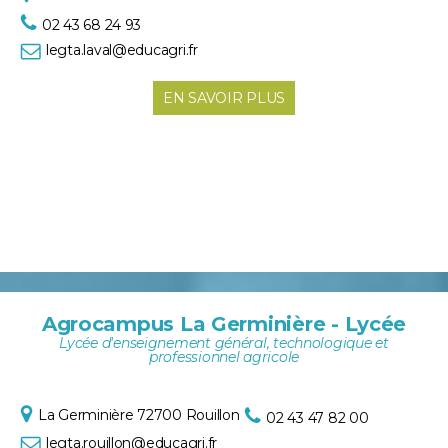
02 43 68 24 93
legta.laval@educagri.fr
EN SAVOIR PLUS
Agrocampus La Germinière - Lycée
Lycée d'enseignement général, technologique et
professionnel agricole
La Germinière
72700 Rouillon
02 43 47 82 00
legta.rouillon@educagri.fr