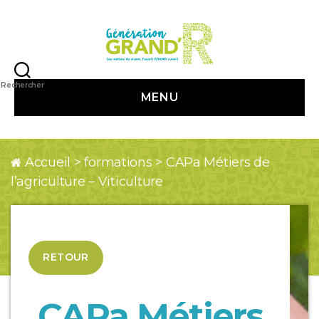
Génération
Grand
Rechercher
MENU
R
Accueil
>
formations
>
CAPa Métiers de
l’agriculture – Viticulture
RETOUR
CAPa Métiers