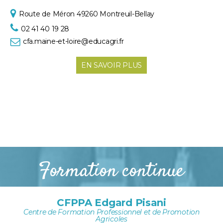
Route de Méron
49260 Montreuil-Bellay
02 41 40 19 28
cfa.maine-et-loire@educagri.fr
EN SAVOIR PLUS
Formation continue
CFPPA Edgard Pisani
Centre de Formation Professionnel et de Promotion
Agricoles