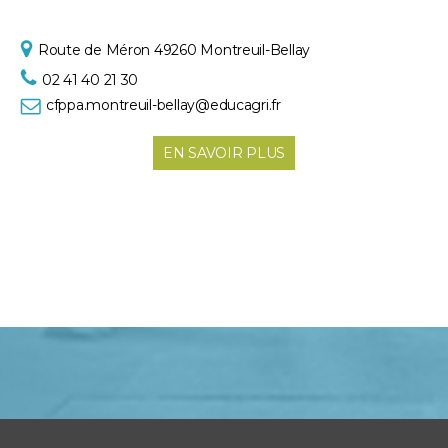
Route de Méron
49260 Montreuil-Bellay
02 41 40 21 30
cfppa.montreuil-bellay@educagri.fr
EN SAVOIR PLUS