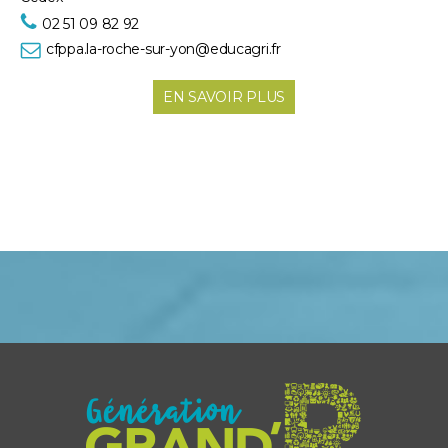
02 51 09 82 92
cfppa.la-roche-sur-yon@educagri.fr
EN SAVOIR PLUS