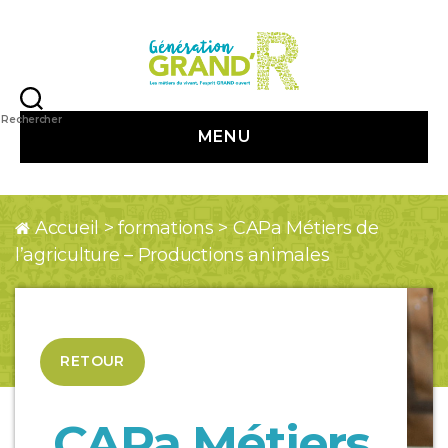
Génération
Grand
Rechercher
MENU
R
Accueil
>
formations
>
CAPa Métiers de
l’agriculture – Productions animales
RETOUR
CAPa Métiers