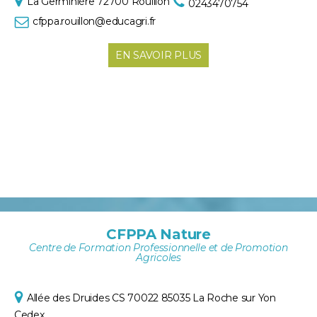
La Germinière
72700 Rouillon
0243470754
cfppa.rouillon@educagri.fr
EN SAVOIR PLUS
CFPPA Nature
Centre de Formation Professionnelle et de Promotion
Agricoles
Allée des Druides
CS 70022
85035 La Roche sur Yon
Cedex