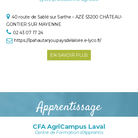
40 route de Sablé sur Sarthe –
AZÉ
53200 CHÂTEAU-
GONTIER SUR MAYENNE
02 43 07 17 24
https://lpahautanjou.paysdelaloire.e-lyco.fr/
EN SAVOIR PLUS
Apprentissage
CFA AgriCampus Laval
Centre de Formation d'Apprentis