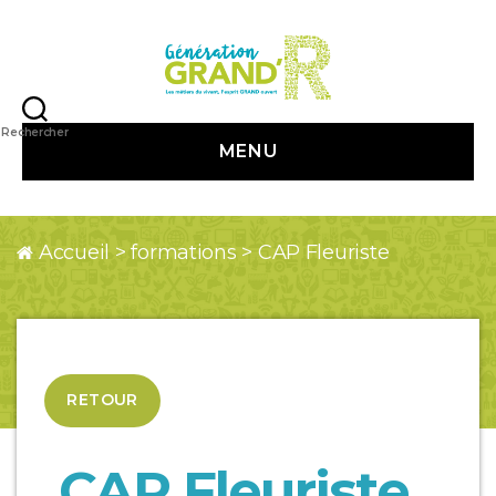
Génération
Grand
Rechercher
MENU
R
Accueil
>
formations
>
CAP Fleuriste
RETOUR
CAP Fleuriste