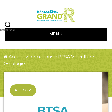
Génération
Grand
Rechercher
MENU
R
Accueil
>
formations
>
BTSA Viticulture-
Œnologie
RETOUR
BTSA