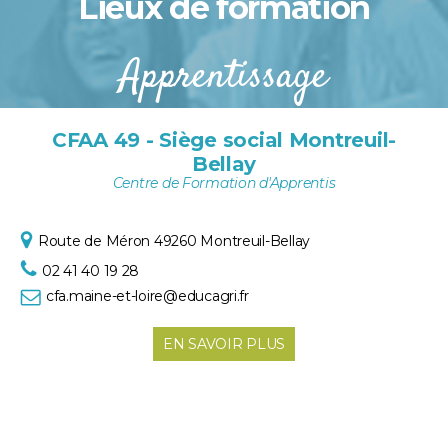
Lieux de formation
Apprentissage
CFAA 49 - Siège social Montreuil-
Bellay
Centre de Formation d'Apprentis
Route de Méron
49260 Montreuil-Bellay
02 41 40 19 28
cfa.maine-et-loire@educagri.fr
EN SAVOIR PLUS